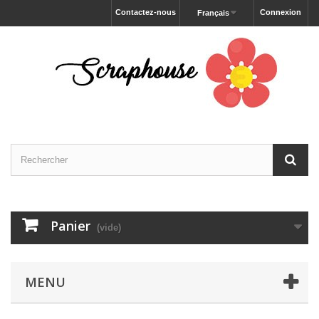
Contactez-nous
Connexion
Français
Panier
(vide)
MENU