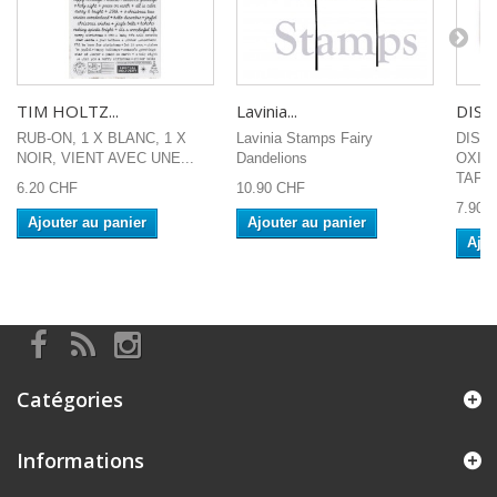
TIM HOLTZ...
Lavinia...
DISTR
RUB-ON, 1 X BLANC, 1 X
Lavinia Stamps Fairy
DIST
NOIR, VIENT AVEC UNE...
Dandelions
OXID
TAFFY
6.20 CHF
10.90 CHF
7.90 
Ajouter au panier
Ajouter au panier
Ajou
Catégories
Informations