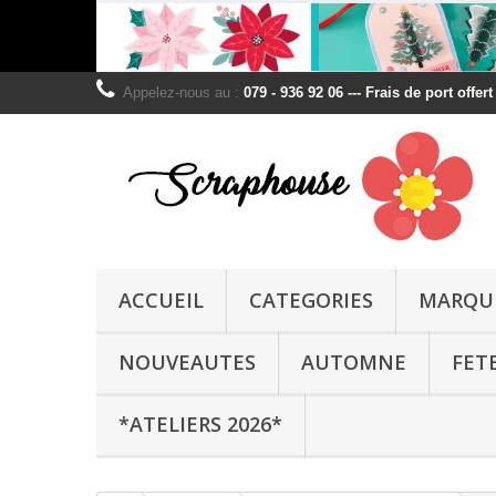
Appelez-nous au :
079 - 936 92 06 --- Frais de port offer
ACCUEIL
CATEGORIES
MARQU
NOUVEAUTES
AUTOMNE
FET
*ATELIERS 2026*