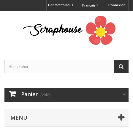
Contactez-nous
Connexion
Français
Panier
(vide)
MENU