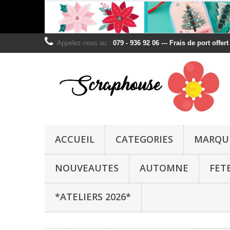
Appelez-nous au :
079 - 936 92 06 --- Frais de port offer
ACCUEIL
CATEGORIES
MARQU
NOUVEAUTES
AUTOMNE
FET
*ATELIERS 2026*