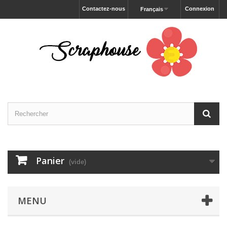
Contactez-nous
Connexion
Français
Panier
(vide)
MENU