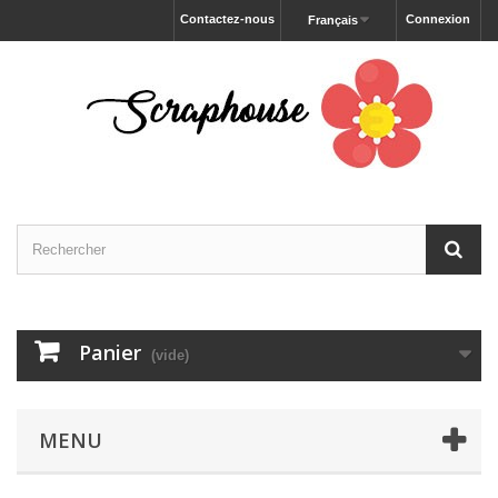
Contactez-nous
Connexion
Français
Panier
(vide)
MENU