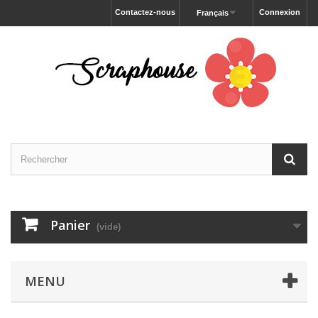
Contactez-nous
Connexion
Français
Panier
(vide)
MENU