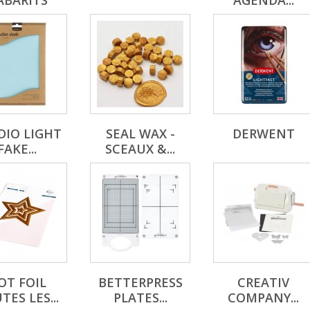
ABARITS
AGENDA...
DIO LIGHT
SEAL WAX -
DERWENT
FAKE...
SCEAUX &...
OT FOIL
BETTERPRESS
CREATIV
TES LES...
PLATES...
COMPANY...