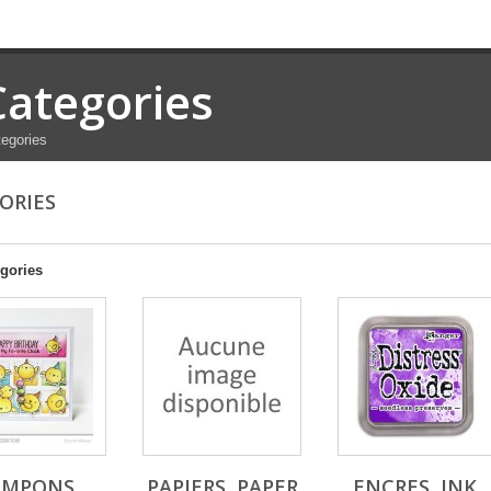
Categories
egories
ORIES
gories
AMPONS,
PAPIERS, PAPER
ENCRES, INK,