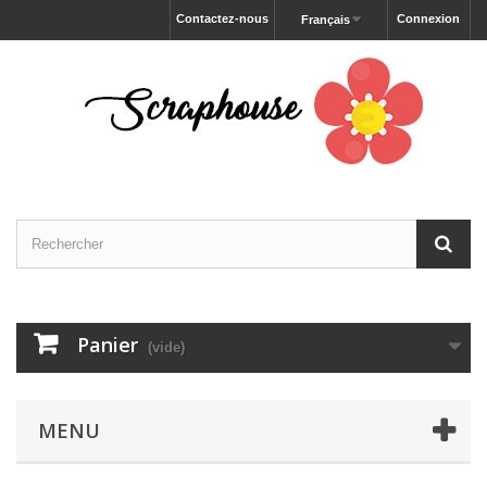
Contactez-nous
Connexion
Français
Panier
(vide)
MENU