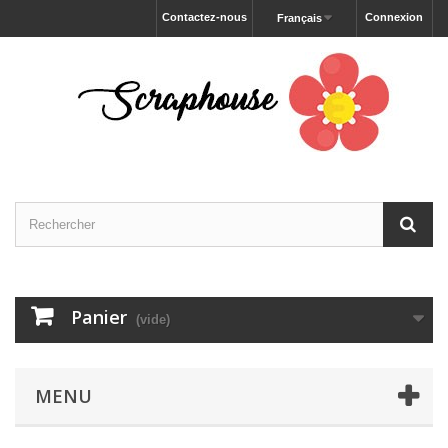
Contactez-nous
Connexion
Français
Panier
(vide)
MENU