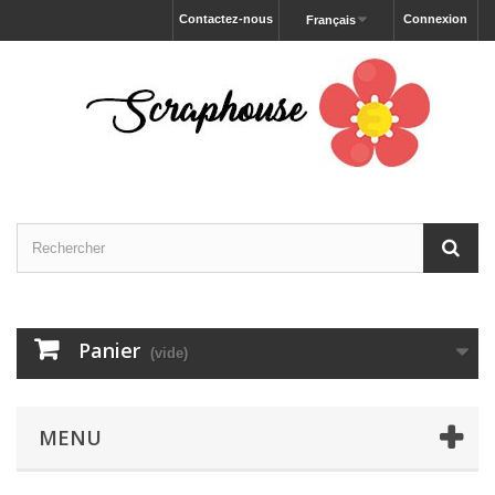
Contactez-nous
Connexion
Français
Panier
(vide)
MENU