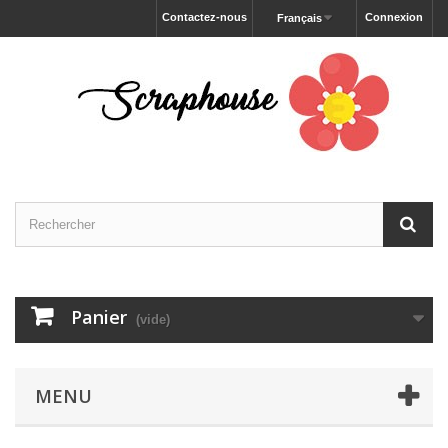
Contactez-nous
Connexion
Français
Panier
(vide)
MENU