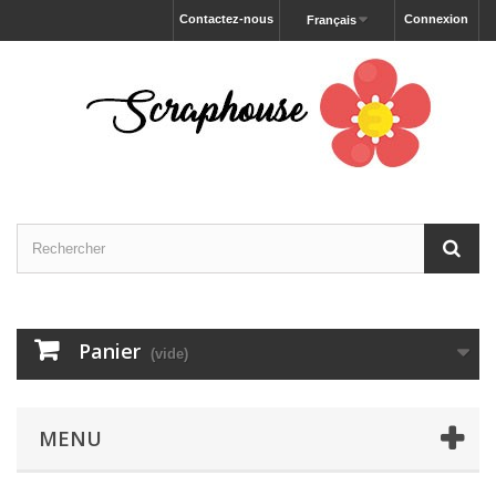
Contactez-nous
Connexion
Français
Panier
(vide)
MENU