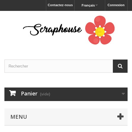
Contactez-nous
Connexion
Français
Panier
(vide)
MENU