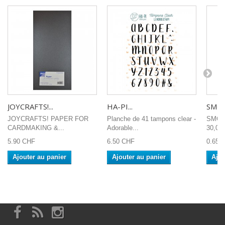
JOYCRAFTS!...
HA-PI...
SMOO
JOYCRAFTS! PAPER FOR
Planche de 41 tampons clear -
SMOO
CARDMAKING &...
Adorable...
30,0x3
5.90 CHF
6.50 CHF
0.65 
Ajouter au panier
Ajouter au panier
Ajou