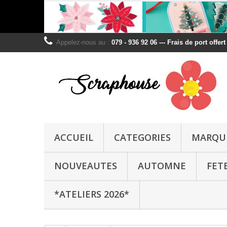
Appelez-nous au :
079 - 936 92 06 --- Frais de port offer
ACCUEIL
CATEGORIES
MARQU
NOUVEAUTES
AUTOMNE
FET
*ATELIERS 2026*