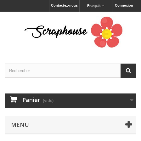
Contactez-nous
Connexion
Français
Panier
(vide)
MENU