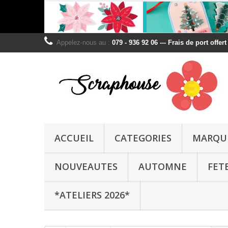
Appelez-nous au :
079 - 936 92 06 --- Frais de port offer
ACCUEIL
CATEGORIES
MARQU
NOUVEAUTES
AUTOMNE
FET
*ATELIERS 2026*