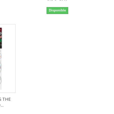
Disponible
S THE
..