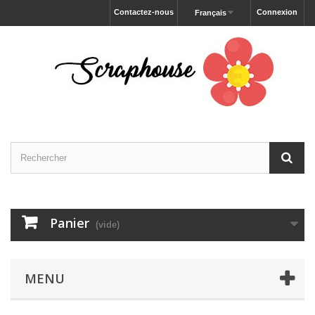
Contactez-nous
Connexion
Français
Panier
(vide)
MENU