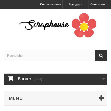
Contactez-nous
Connexion
Français
Panier
(vide)
MENU