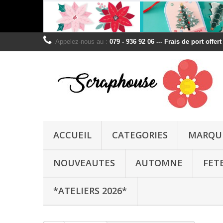
Appelez-nous au :
079 - 936 92 06 --- Frais de port offer
ACCUEIL
CATEGORIES
MARQU
NOUVEAUTES
AUTOMNE
FET
*ATELIERS 2026*