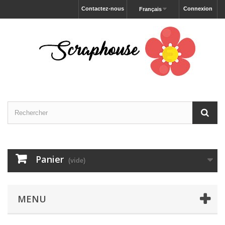
Contactez-nous
Connexion
Français
Panier
(vide)
MENU