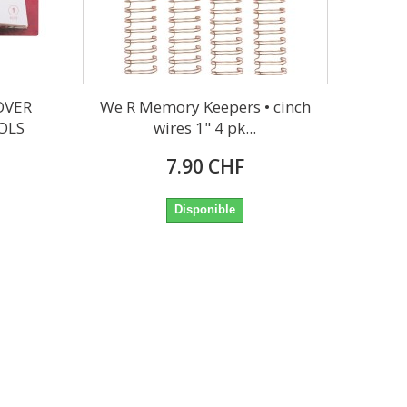
OVER
We R Memory Keepers • cinch
OLS
wires 1" 4 pk...
7.90 CHF
Disponible