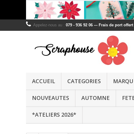
Appelez-nous au :
079 - 936 92 06 --- Frais de port offer
ACCUEIL
CATEGORIES
MARQU
NOUVEAUTES
AUTOMNE
FET
*ATELIERS 2026*