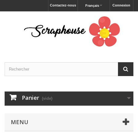
Contactez-nous
Connexion
Français
Panier
(vide)
MENU