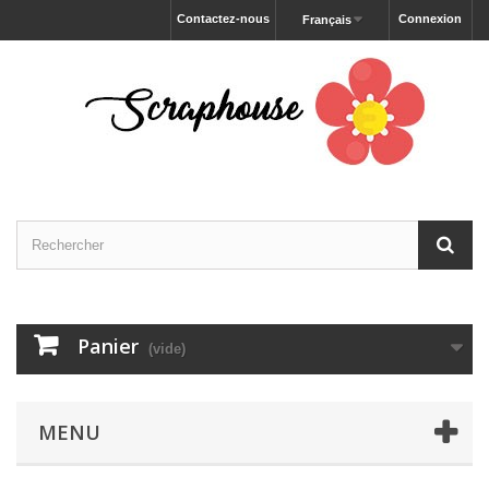
Contactez-nous
Connexion
Français
Panier
(vide)
MENU