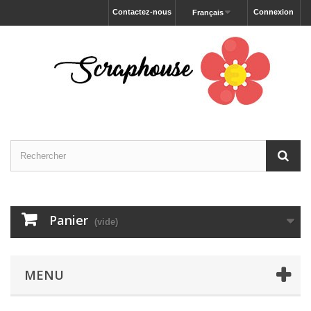
Contactez-nous
Connexion
Français
Panier
(vide)
MENU