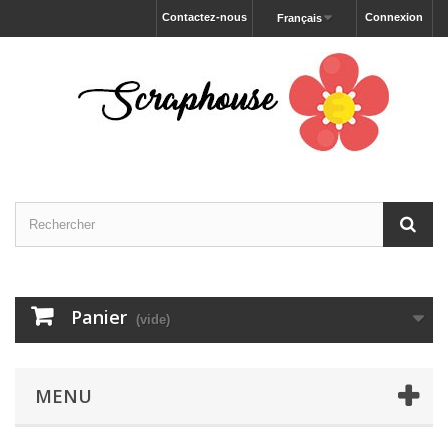
Contactez-nous
Connexion
Français
Panier
(vide)
MENU