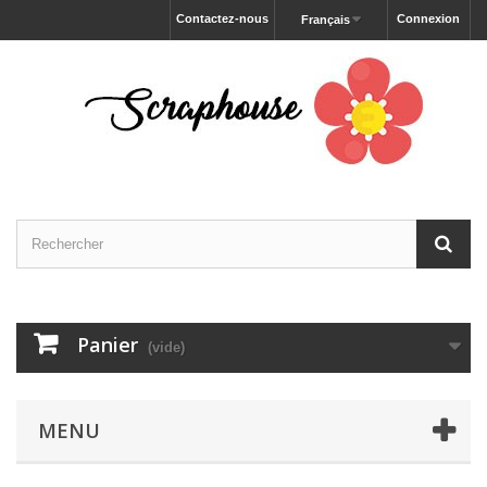
Contactez-nous
Connexion
Français
Panier
(vide)
MENU