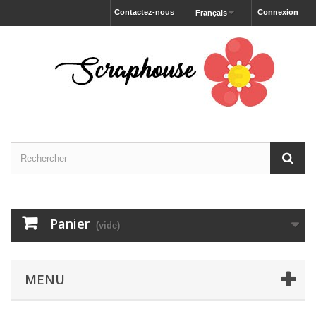
Contactez-nous
Connexion
Français
Panier
(vide)
MENU