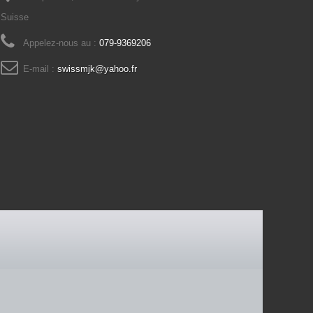
Suisse
Appelez-nous au :
079-9369206
E-mail :
swissmjk@yahoo.fr