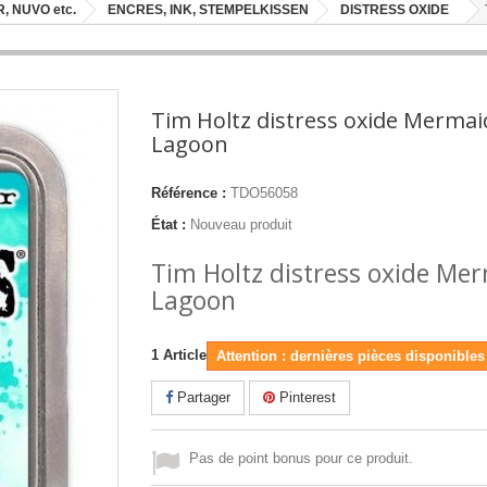
, NUVO etc.
ENCRES, INK, STEMPELKISSEN
DISTRESS OXIDE
Tim Holtz distress oxide Mermai
Lagoon
Référence :
TDO56058
État :
Nouveau produit
Tim Holtz distress oxide Me
Lagoon
1
Article
Attention : dernières pièces disponibles 
Partager
Pinterest
Pas de point bonus pour ce produit.