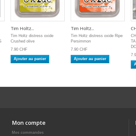
Tim Holtz...
Tim Holtz...
CH
Tim Holtz distress oxide
Tim Holtz distress oxide Ripe
CH
S
Crushed olive
Persimmon
TA
DO
7.90 CHF
7.90 CHF
7.
Ajouter au panier
Ajouter au panier
A
Mon compte
Mes commandes