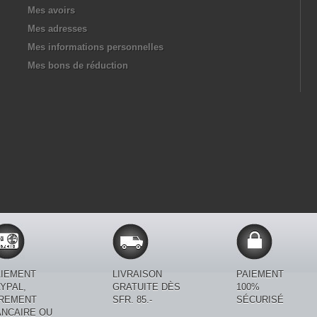
Mes avoirs
Mes adresses
Mes informations personnelles
Mes bons de réduction
AIEMENT
LIVRAISON
PAIEMENT
YPAL,
GRATUITE DÈS
100%
IREMENT
SFR. 85.-
SÉCURISÉ
ANCAIRE OU