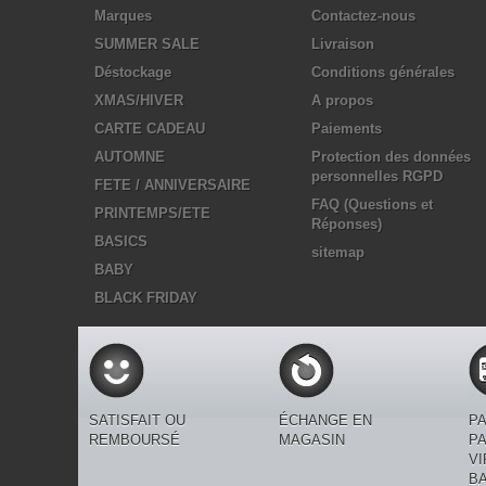
Marques
Contactez-nous
SUMMER SALE
Livraison
Déstockage
Conditions générales
XMAS/HIVER
A propos
CARTE CADEAU
Paiements
AUTOMNE
Protection des données
personnelles RGPD
FETE / ANNIVERSAIRE
FAQ (Questions et
PRINTEMPS/ETE
Réponses)
BASICS
sitemap
BABY
BLACK FRIDAY
SATISFAIT OU
ÉCHANGE EN
P
REMBOURSÉ
MAGASIN
PA
V
B