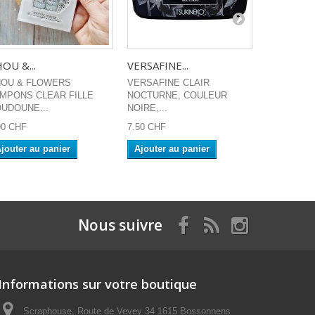
OU &...
VERSAFINE...
Tim Holtz.
OU & FLOWERS
VERSAFINE CLAIR
Tim Holtz d
MPONS CLEAR FILLE
NOCTURNE, COULEUR
door
UDOUNE...
NOIRE,...
7.90 CHF
90 CHF
7.50 CHF
Ajouter a
jouter au panier
Ajouter au panier
Nous suivre
Informations sur votre boutique
Scraphouse, Route de Vevey 34 1615 Bossonnens