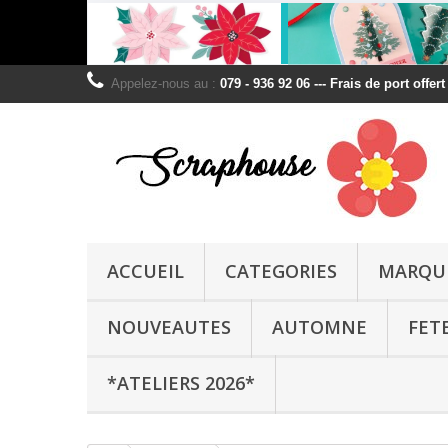
Appelez-nous au :
079 - 936 92 06 --- Frais de port offer
ACCUEIL
CATEGORIES
MARQU
NOUVEAUTES
AUTOMNE
FET
*ATELIERS 2026*