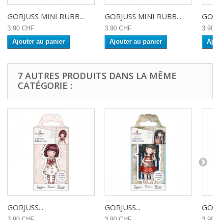
GORJUSS MINI RUBB...
GORJUSS MINI RUBB...
GORJ
3.90 CHF
3.90 CHF
3.90 
Ajouter au panier
Ajouter au panier
Ajou
7 AUTRES PRODUITS DANS LA MÊME
CATÉGORIE :
GORJUSS...
GORJUSS...
GORJU
3.90 CHF
3.90 CHF
3.90 