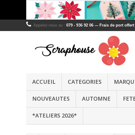
Appelez-nous au :
079 - 936 92 06 --- Frais de port offer
ACCUEIL
CATEGORIES
MARQU
NOUVEAUTES
AUTOMNE
FET
*ATELIERS 2026*