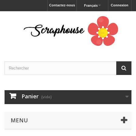
Contactez-nous
Connexion
Français
Panier
(vide)
MENU