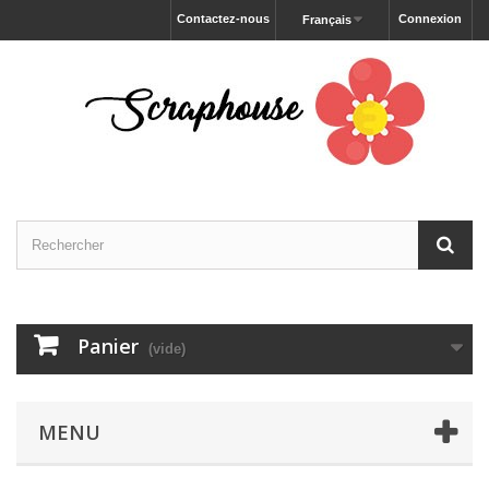
Contactez-nous
Connexion
Français
Panier
(vide)
MENU