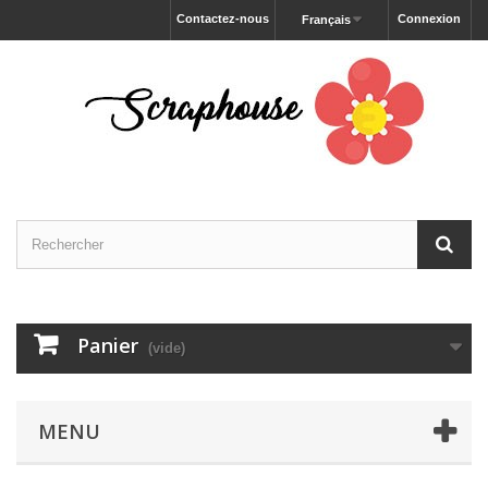
Contactez-nous
Connexion
Français
Panier
(vide)
MENU