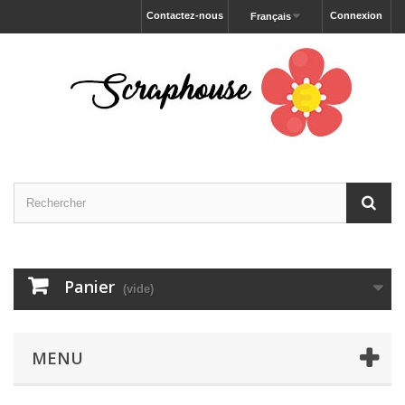
Contactez-nous
Connexion
Français
Panier
(vide)
MENU