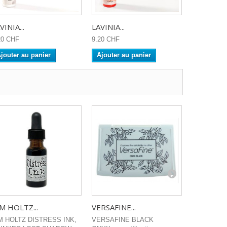
VINIA...
LAVINIA...
Lavinia...
20 CHF
9.20 CHF
7.90 CHF
jouter au panier
Ajouter au panier
Ajouter a
M HOLTZ...
VERSAFINE...
LAVINIA...
M HOLTZ DISTRESS INK,
VERSAFINE BLACK
Available in