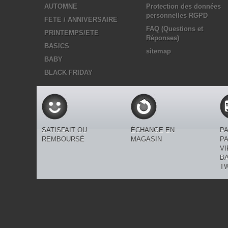
AUTOMNE
Protection des données
personnelles RGPD
FETE / ANNIVERSAIRE
FAQ (Questions et
PRINTEMPS/ETE
Réponses)
BASICS
sitemap
BABY
BLACK FRIDAY
SATISFAIT OU
ÉCHANGE EN
P
REMBOURSÉ
MAGASIN
PA
V
B
T