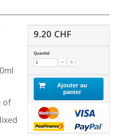
9.20 CHF
T
Quantité
60ml
y
Ajouter au
panier
 of
Mixed