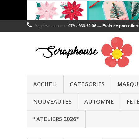
Appelez-nous au :
079 - 936 92 06 --- Frais de port offer
ACCUEIL
CATEGORIES
MARQU
NOUVEAUTES
AUTOMNE
FET
*ATELIERS 2026*