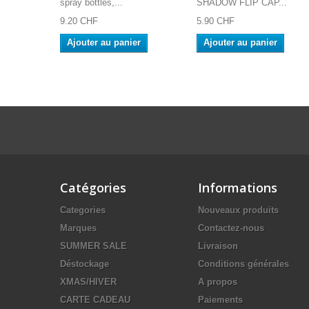
spray bottles,...
SHADOW FLIP CAP...
9.20 CHF
5.90 CHF
Ajouter au panier
Ajouter au panier
Catégories
Informations
Categories
Nouveaux produits
Marques
Contactez-nous
SUMMER SALE
Livraison
Déstockage
Conditions générales
XMAS/HIVER
A propos
CARTE CADEAU
Paiements