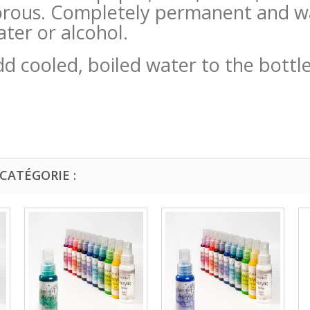
orous. Completely permanent and wa
ater or alcohol.
 cooled, boiled water to the bottles 
CATÉGORIE :