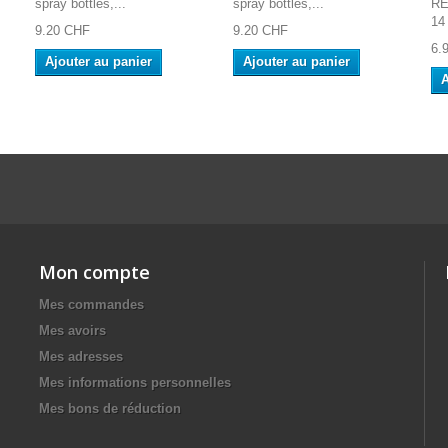
spray bottles,...
spray bottles,...
RE
14
9.20 CHF
9.20 CHF
6.
Ajouter au panier
Ajouter au panier
A
Mon compte
Mes commandes
Mes avoirs
Mes adresses
Mes informations personnelles
Mes bons de réduction