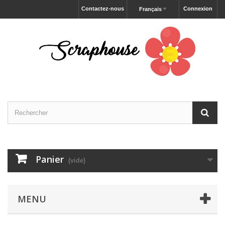
Contactez-nous
Connexion
Français
Panier
(vide)
MENU