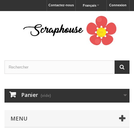
Contactez-nous
Connexion
Français
Panier
(vide)
MENU