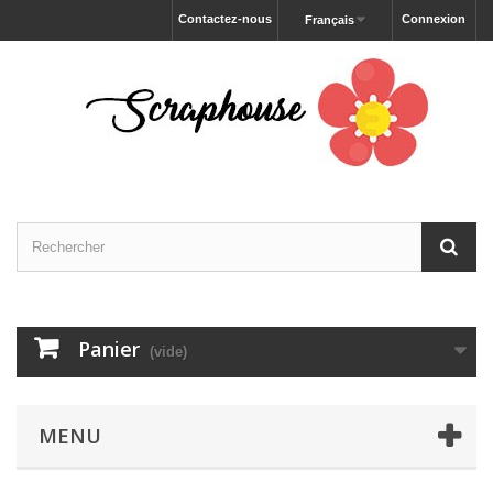
Contactez-nous
Connexion
Français
Panier
(vide)
MENU