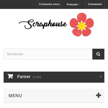
Contactez-nous
Connexion
Français
Panier
(vide)
MENU