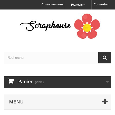
Contactez-nous
Connexion
Français
Panier
(vide)
MENU