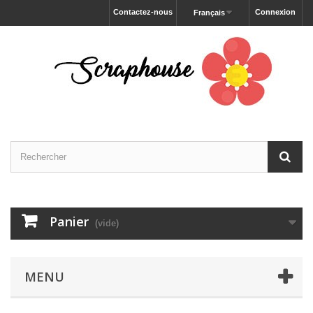
Contactez-nous
Connexion
Français
Panier
(vide)
MENU