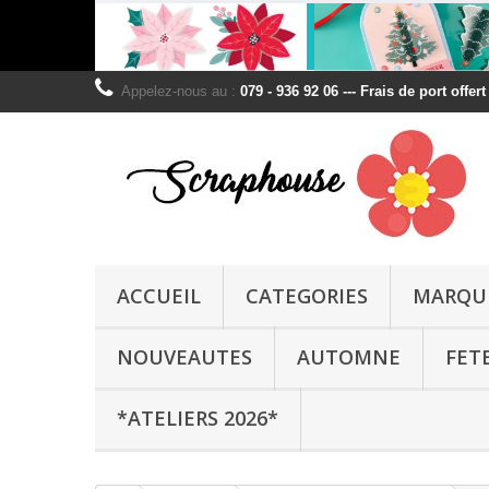
Appelez-nous au :
079 - 936 92 06 --- Frais de port offer
ACCUEIL
CATEGORIES
MARQU
NOUVEAUTES
AUTOMNE
FET
*ATELIERS 2026*