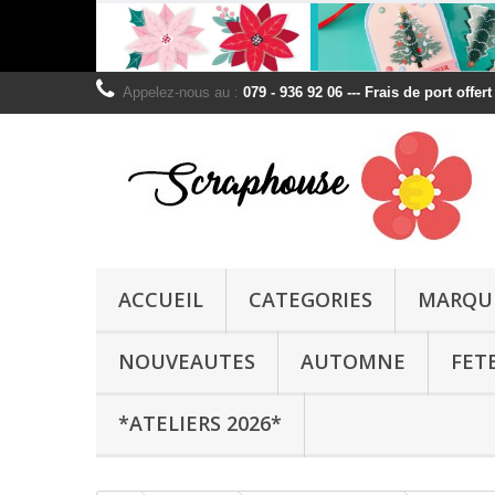
Appelez-nous au :
079 - 936 92 06 --- Frais de port offer
ACCUEIL
CATEGORIES
MARQU
NOUVEAUTES
AUTOMNE
FET
*ATELIERS 2026*