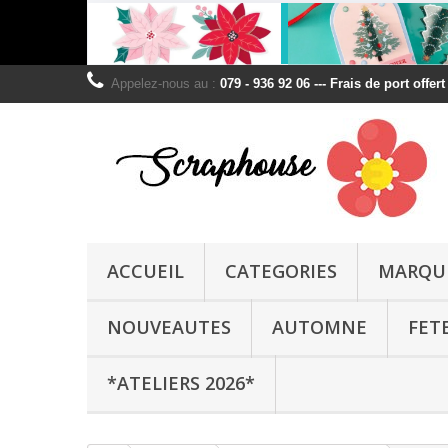
Appelez-nous au :
079 - 936 92 06 --- Frais de port offer
ACCUEIL
CATEGORIES
MARQU
NOUVEAUTES
AUTOMNE
FET
*ATELIERS 2026*