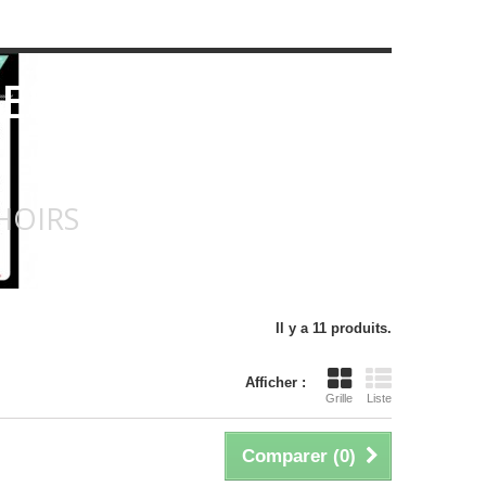
ENCILS,
HOIRS
Il y a 11 produits.
Afficher :
Grille
Liste
Comparer (
0
)