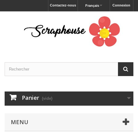
Contactez-nous
Connexion
Français
Panier
(vide)
MENU