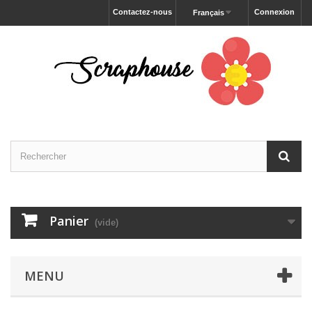
Contactez-nous
Connexion
Français
Panier
(vide)
MENU