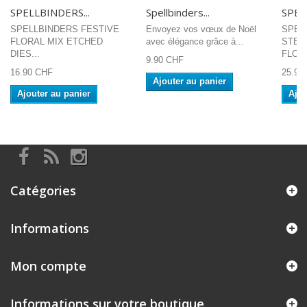
SPELLBINDERS...
Spellbinders...
SPEL
SPELLBINDERS FESTIVE
Envoyez vos vœux de Noël
SPEL
FLORAL MIX ETCHED
avec élégance grâce à...
STEN
DIES...
FLORA
9.90 CHF
16.90 CHF
25.90
Ajouter au panier
Ajouter au panier
Ajou
Catégories
Informations
Mon compte
Informations sur votre boutique