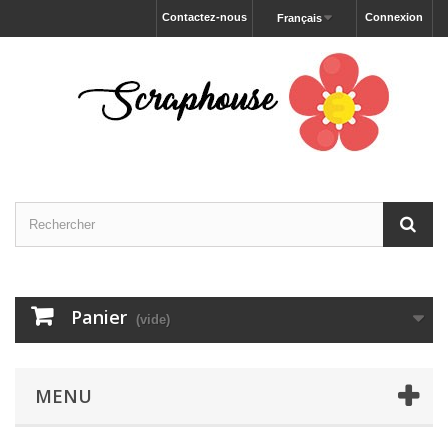
Contactez-nous
Connexion
Français
Panier
(vide)
MENU