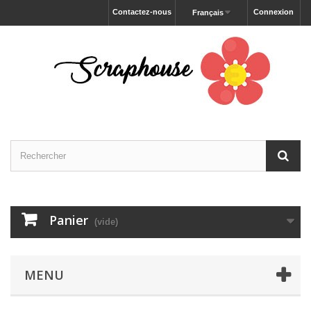
Contactez-nous
Connexion
Français
Panier
(vide)
MENU