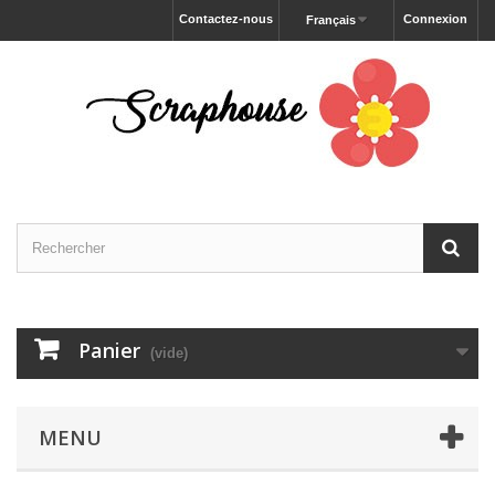
Contactez-nous
Connexion
Français
Panier
(vide)
MENU